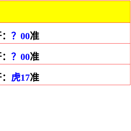
开：
？00
准
开：
？00
准
开：
虎17
准